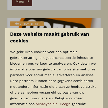
Meer
In de omgeving: 48km
Deze website maakt gebruik van
cookies
We gebruiken cookies voor een optimale
gebruikservaring, om gepersonaliseerde inhoud te
bieden en ons verkeer te analyseren. Ook delen we
Apenheuvel
informatie over uw gebruik van onze site met onze
partners voor social media, adverteren en analyse.
De Apenheul is uniek in de wereld. Nergens
Deze partners kunnen deze gegevens combineren
zijn zoveel verschillende soorten apen bij
met andere informatie die u aan ze heeft verstrekt
elkaar. In de Apenheul lopen wel
of die ze hebben verzameld op basis van uw
tweehonderd verschillende soorten vrij
gebruik van hun diensten. Bekijk voor meer
rond tussen de bezoekers. Kinderen
informatie ons
privacybeleid
.
Google
gebruikt