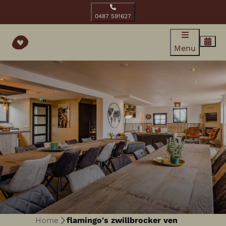
0487 591627
Menu
Home
flamingo's zwillbrocker ven