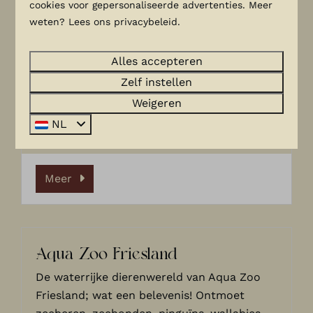
cookies voor gepersonaliseerde advertenties. Meer
vermaken zich prima. Op de avontuurlijke
weten? Lees ons privacybeleid.
MekranotiTrail beleven ze via touwbruggen,
klimtorens en wiebelbruggen hoe het is om
hun weg te vinden in het oerwoud. Het
Alles accepteren
dierenpark werd in 2008 gerenoveerd en
Zelf instellen
heeft een Amazonebrug gekregen van wel
Weigeren
tweehonderd meter lang. Deze slingert
NL
tussen de verschillende apeneilanden.
Meer
Aqua Zoo Friesland
De waterrijke dierenwereld van Aqua Zoo
Friesland; wat een belevenis! Ontmoet